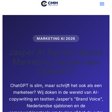
Openclaw VPS
MARKETING AI 2026
Jasper AI Review: Betere
Marketing Teksten dan
ChatGPT?
ChatGPT is slim, maar schrijft het ook als een
marketeer? Wij doken in de wereld van AI-
copywriting en testten Jasper's "Brand Voice",
Nederlandse sjablonen en de