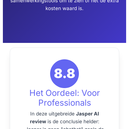
samenwerkingstools om te zien of het de extra
kosten waard is.
8.8
Het Oordeel: Voor
Professionals
In deze uitgebreide
Jasper AI
review
is de conclusie helder: