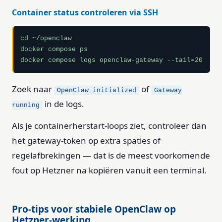
Container status controleren via SSH
cd ~/openclaw

docker compose ps

docker compose logs openclaw-gateway --tail=20
Zoek naar
of
OpenClaw initialized
Gateway
in de logs.
running
Als je containerherstart-loops ziet, controleer dan
het gateway-token op extra spaties of
regelafbrekingen — dat is de meest voorkomende
fout op Hetzner na kopiëren vanuit een terminal.
Pro-tips voor stabiele OpenClaw op
Hetzner-werking