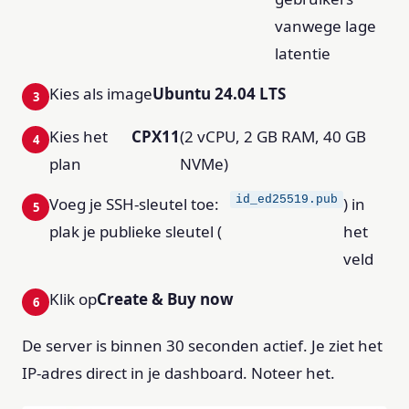
vanwege lage
latentie
Kies als image
Ubuntu 24.04 LTS
Kies het
CPX11
(2 vCPU, 2 GB RAM, 40 GB
plan
NVMe)
id_ed25519.pub
Voeg je SSH-sleutel toe:
) in
plak je publieke sleutel (
het
veld
Klik op
Create & Buy now
De server is binnen 30 seconden actief. Je ziet het
IP-adres direct in je dashboard. Noteer het.