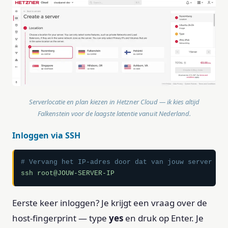
Serverlocatie en plan kiezen in Hetzner Cloud — ik kies altijd
Falkenstein voor de laagste latentie vanuit Nederland.
Inloggen via SSH
# Vervang het IP-adres door dat van jouw server
ssh root@JOUW-SERVER-IP
Eerste keer inloggen? Je krijgt een vraag over de
host-fingerprint — type
yes
en druk op Enter. Je