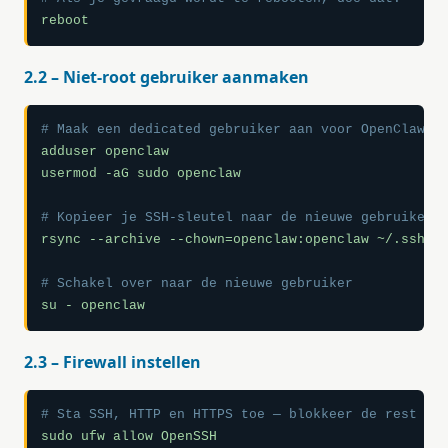
reboot
2.2 – Niet-root gebruiker aanmaken
# Maak een dedicated gebruiker aan voor OpenClaw
adduser openclaw

usermod -aG sudo openclaw

# Kopieer je SSH-sleutel naar de nieuwe gebruiker
rsync --archive --chown=openclaw:openclaw ~/.ssh /h
# Schakel over naar de nieuwe gebruiker
su - openclaw
2.3 – Firewall instellen
# Sta SSH, HTTP en HTTPS toe — blokkeer de rest
sudo ufw allow OpenSSH
