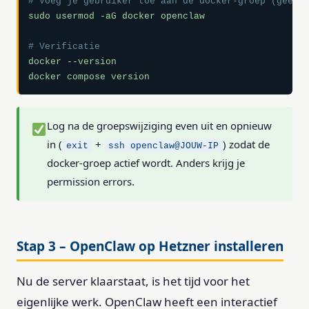
# Voeg je gebruiker toe aan de docker-groep (geen 
sudo usermod -aG docker openclaw

# Verificatie
docker --version

docker compose version
Log na de groepswijziging even uit en opnieuw
in (
+
) zodat de
exit
ssh openclaw@JOUW-IP
docker-groep actief wordt. Anders krijg je
permission errors.
Stap 3 – OpenClaw op Hetzner installeren
Nu de server klaarstaat, is het tijd voor het
eigenlijke werk. OpenClaw heeft een interactief