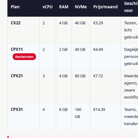
Geschi
Plan
vCPU
RAM
NVMe
Prijs/maand
voor
CX22
2
4 GB
40 GB
€3.29
Testen,
licht
gebrui
CPX11
2
2 GB
40 GB
€4.49
Dagelij
persoon
Aanbevolen
gebrui
CPX21
3
4 GB
80 GB
€7.72
Meerde
agents,
zware
workfl
CPX31
4
8 GB
160
€14.39
Teams,
GB
meerde
kanale