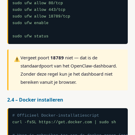
sudo ufw allow 80/tcp

sudo ufw allow 443/tcp

sudo ufw allow 18789/tcp

sudo ufw enable

sudo ufw status
Vergeet poort
18789
niet — dat is de
standaardpoort van het OpenClaw-dashboard.
Zonder deze regel kun je het dashboard niet
bereiken vanuit je browser.
2.4 – Docker installeren
# Officieel Docker-installatiescript
curl -fsSL https://get.docker.com | sudo sh
