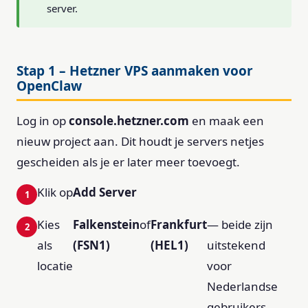
server.
Stap 1 – Hetzner VPS aanmaken voor
OpenClaw
Log in op
console.hetzner.com
en maak een
nieuw project aan. Dit houdt je servers netjes
gescheiden als je er later meer toevoegt.
Klik op
Add Server
Kies
Falkenstein
of
Frankfurt
— beide zijn
als
(FSN1)
(HEL1)
uitstekend
locatie
voor
Nederlandse
gebruikers