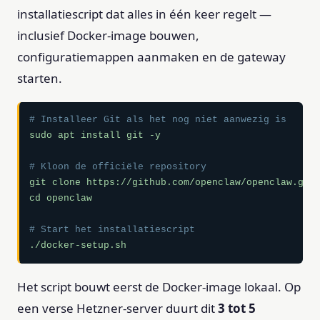
installatiescript dat alles in één keer regelt —
inclusief Docker-image bouwen,
configuratiemappen aanmaken en de gateway
starten.
# Installeer Git als het nog niet aanwezig is
sudo apt install git -y

# Kloon de officiële repository
git clone https://github.com/openclaw/openclaw.git

cd openclaw

# Start het installatiescript
./docker-setup.sh
Het script bouwt eerst de Docker-image lokaal. Op
een verse Hetzner-server duurt dit
3 tot 5