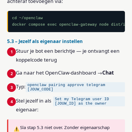
achteraf toevoegen via:
cd ~/openclaw

docker compose exec openclaw-gateway node dist/ind
5.3 – Jezelf als eigenaar instellen
Stuur je bot een berichtje — je ontvangt een
koppelcode terug
Ga naar het OpenClaw-dashboard →
Chat
openclaw pairing approve telegram
Typ:
[JOUW_CODE]
Set my Telegram user ID
Stel jezelf in als
[JOUW_ID] as the owner
eigenaar:
Sla stap 5.3 niet over. Zonder eigenaarschap