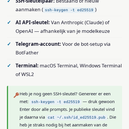
SSH-sleutelpaar:
Bestaand of nieuw
aanmaken (
)
ssh-keygen -t ed25519
AI API-sleutel:
Van Anthropic (Claude) of
OpenAI — afhankelijk van je modelkeuze
Telegram-account:
Voor de bot-setup via
BotFather
Terminal:
macOS Terminal, Windows Terminal
of WSL2
Heb je nog geen SSH-sleutel? Genereer er een
met:
— druk gewoon
ssh-keygen -t ed25519
Enter door alle prompts. Je publieke sleutel vind
je daarna via
. Die
cat ~/.ssh/id_ed25519.pub
heb je straks nodig bij het aanmaken van de